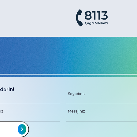
dərin!
Soyadınız
ız
Mesajınız