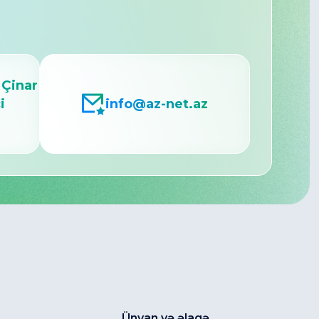
 Çinar
i
info@az-net.az
Ünvan və əlaqə