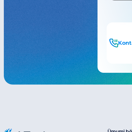
05
Gizlilik sözləşməsi və 
Kont
Bütün hüquqları qorunur © 2026 az-net.az
Ümumi bö