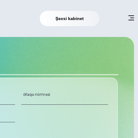
×
Şəxsi kabinet
Şəxsi kabinet
Əlaqə nömrəsi