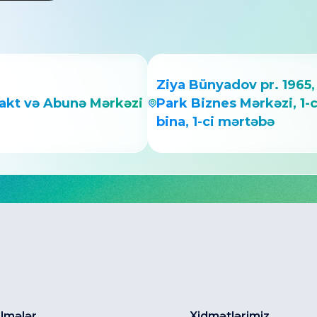
istifadə qaydaları
Ziya Bünyadov pr. 1965,
akt və Abunə Mərkəzi
Park Biznes Mərkəzi, 1-c
bina, 1-ci mərtəbə
lmələr
Xidmətlərimiz