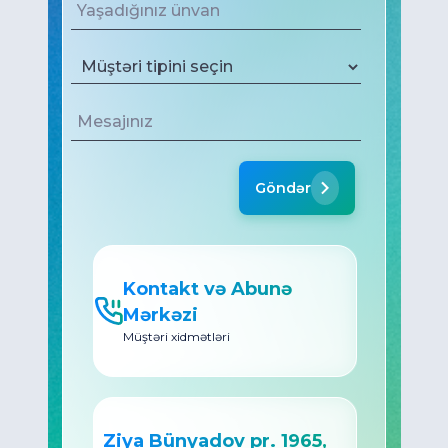
Əlaqə
05
Gizlilik sözləşməsi və
istifadə qaydaları
Bütün hüquqları qorunur © 2026 az-net.az
Göndər
Kontakt və Abunə
Mərkəzi
Müştəri xidmətləri
Ziya Bünyadov pr. 1965,