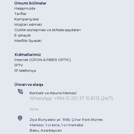
Ümumi bölmələr
Haqqımızda
Tariflər
Kampaniyalar
Müştəri xidməti
Gizlilik sözləşməsi və istifadə qaydaları
E-şikayət
Məxfilik Siyasəti
Xidmətlərimiz
İnternet (GPON & FIBER OPTIC)
İPTV
İP telefoniya
Ünvan və əlaqə
Kontakt və Abunə Mərkəzi
WhatsApp: +994 51 201 37 15 8113 (24/7)
None
Ziya Bünyadov pr. 1965, Çinar Park Biznes
Mərkəzi, 1-ci bina, 1-ci mərtəbə
Baku, Azərbaycan