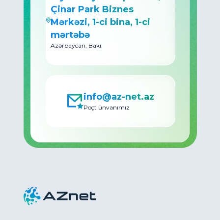
Çinar Park Biznes
Mərkəzi, 1-ci bina, 1-ci
mərtəbə
Azərbaycan, Bakı.
info@az-net.az
Poçt ünvanımız